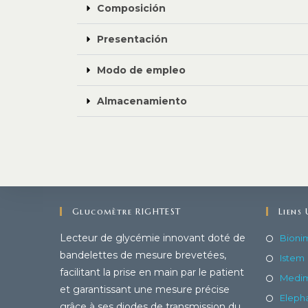
Composición
Presentación
Modo de empleo
Almacenamiento
Glucomètre RIGHTEST
Liens 
Lecteur de glycémie innovant doté de
Bioni
bandelettes de mesure brevetées,
Istem
facilitant la prise en main par le patient
Medi
et garantissant une mesure précise
Eleph
grâce à ses diodes de transmission du