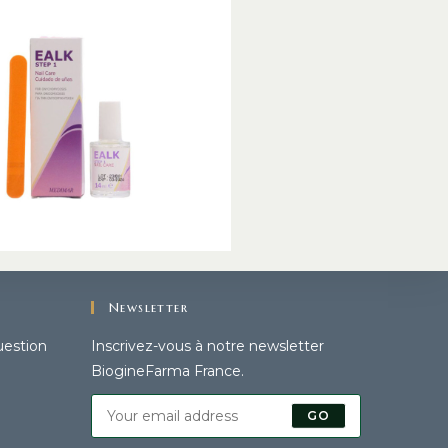
Newsletter
uestion
Inscrivez-vous à notre newsletter
BiogineFarma France.
GO