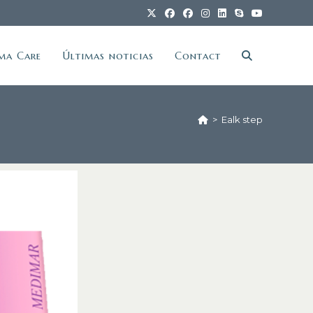
ma Care
Últimas noticias
Contact
>
Ealk step