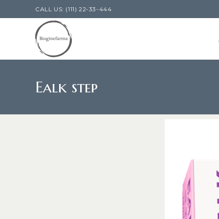
CALL US: (111) 22-33-444
Ealk step