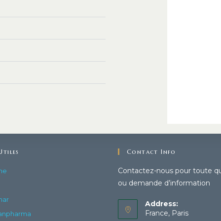
Utiles
Contact Info
Contactez-nous pour toute q
me
ou demande d’information
mar
Address:
France, Paris
anpharma