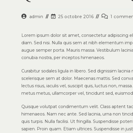
Auteur/autrice
Dernière
Commentaire
admin
25 octobre 2016
1 commen
de
modification
de
la
de
la
publication :
la
publication :
Lorem ipsum dolor sit amet, consectetur adipiscing eli
publication :
diam. Sed nisi. Nulla quis sem at nibh elementum impe
augue semper porta. Mauris massa. Vestibulum lacinia a
conubia nostra, per inceptos himenaeos.
Curabitur sodales ligula in libero. Sed dignissim lacin
scelerisque sem at dolor. Maecenas mattis. Sed convalli
lectus risus, iaculis vel, suscipit quis, luctus non, massa
metus metus, ullamcorper vel, tincidunt sed, euismod 
Quisque volutpat condimentum velit. Class aptent tacit
himenaeos. Nam nec ante. Sed lacinia, urna non tincid
quis turpis. Nulla facilisi. Ut fringilla. Suspendisse p
sapien. Proin quam. Etiam ultrices. Suspendisse in jus