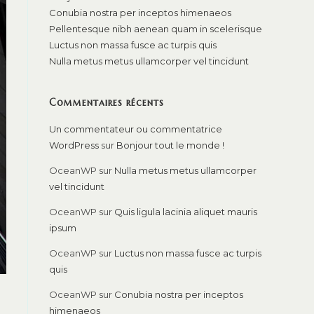
Conubia nostra per inceptos himenaeos
Pellentesque nibh aenean quam in scelerisque
Luctus non massa fusce ac turpis quis
Nulla metus metus ullamcorper vel tincidunt
Commentaires récents
Un commentateur ou commentatrice
WordPress
sur
Bonjour tout le monde !
OceanWP
sur
Nulla metus metus ullamcorper
vel tincidunt
OceanWP
sur
Quis ligula lacinia aliquet mauris
ipsum
OceanWP
sur
Luctus non massa fusce ac turpis
quis
OceanWP
sur
Conubia nostra per inceptos
himenaeos