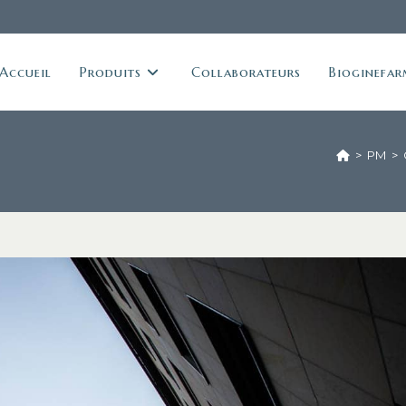
Accueil
Produits
Collaborateurs
Bioginefar
>
PM
>