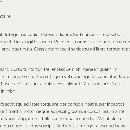
s
taire
t. Integer nec odio. Praesent libero. Sed cursus ante dapibus
rdiet. Duis sagittis ipsum. Praesent mauris. Fusce nec tellus se
rcu eget nulla. Class aptent taciti sociosqu ad litora torquent p
ia nunc. Curabitur tortor. Pellentesque nibh. Aenean quam. In
s tristique sem. Proin ut ligula vel nunc egestas porttitor. Morb
. Fusce ac turpis quis ligula lacinia aliquet. Mauris ipsum. Nulla
in, nibh.
i sociosqu ad litora torquent per conubia nostra, per inceptos
unt mattis, tortor neque adipiscing diam, a cursus ipsum ante
otenti. Nunc feugiat mi a tellus consequat imperdiet. Vestibulum
to eu magna luctus suscipit. Sed lectus. Integer euismod lacus