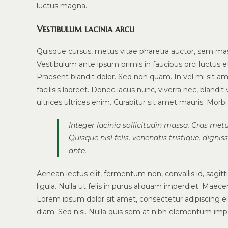
luctus magna.
Vestibulum lacinia arcu
Quisque cursus, metus vitae pharetra auctor, sem m
Vestibulum ante ipsum primis in faucibus orci luctus et 
Praesent blandit dolor. Sed non quam. In vel mi sit
facilisis laoreet. Donec lacus nunc, viverra nec, blandi
ultrices ultrices enim. Curabitur sit amet mauris. Morbi i
Integer lacinia sollicitudin massa. Cras metu
Quisque nisl felis, venenatis tristique, dignis
ante.
Aenean lectus elit, fermentum non, convallis id, sagittis 
ligula. Nulla ut felis in purus aliquam imperdiet. Maece
Lorem ipsum dolor sit amet, consectetur adipiscing eli
diam. Sed nisi. Nulla quis sem at nibh elementum impe