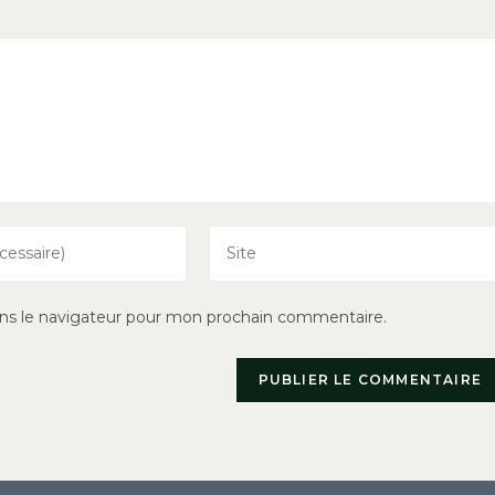
Saisir
l’URL
de
ns le navigateur pour mon prochain commentaire.
votre
site
(facultatif)