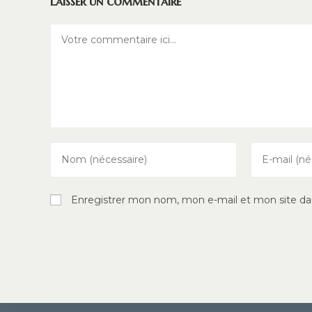
Laisser un commentaire
Comment
Enter
Enter
your
your
name
email
Enregistrer mon nom, mon e-mail et mon site da
or
address
username
to
to
comment
comment