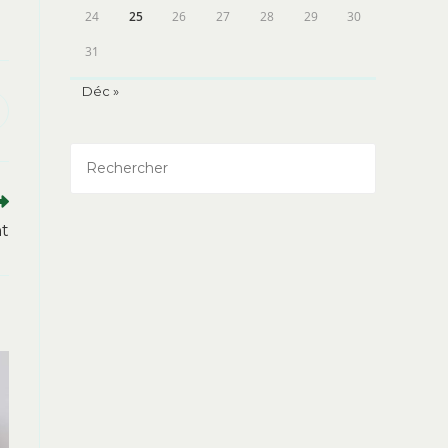
24
25
26
27
28
29
30
31
Déc »
uvrir
ans
ne
utre
enêtre
nt