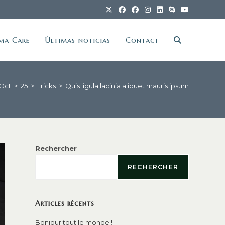
ma Care
Últimas noticias
Contact
Toggle
website
Oct
>
25
>
Tricks
>
Quis ligula lacinia aliquet mauris ipsum
search
Rechercher
RECHERCHER
Articles récents
Bonjour tout le monde !