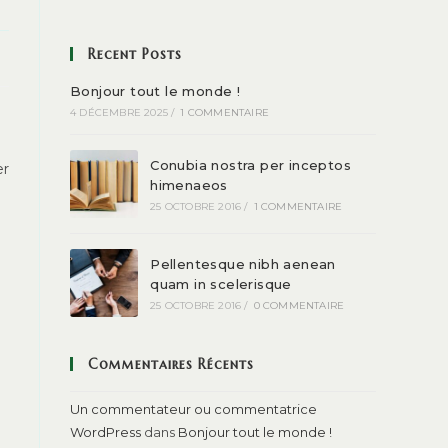
Recent Posts
Bonjour tout le monde !
4 DÉCEMBRE 2025
/
1 COMMENTAIRE
d
Conubia nostra per inceptos
er
himenaeos
25 OCTOBRE 2016
/
1 COMMENTAIRE
i
Pellentesque nibh aenean
quam in scelerisque
25 OCTOBRE 2016
/
0 COMMENTAIRE
Commentaires Récents
Un commentateur ou commentatrice
WordPress
dans
Bonjour tout le monde !