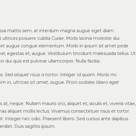
assa mattis sem, at interdum magna augue eget diam.
ultrices posuere cubilia Curae; Morbi lacinia molestie dui.
 amet augue congue elementum. Morbi in ipsum sit amet pede
t vel, egestas et, augue. Vestibulum tincidunt malesuada tellus. Ut
n dui quis est pulvinar ullamcorper. Nulla facilisi.
s. Sed aliquet risus a tortor. Integer id quam. Morbi mi.
sim in, ultrices sit amet, augue. Proin sodales libero eget
at, neque. Nullam mauris orci, aliquet et, iaculis et, viverra vitae,
nas aliquet mollis lectus. Vivamus consectetuer risus et tortor.
t. Integer nec odio. Praesent libero. Sed cursus ante dapibus
rdiet. Duis sagittis ipsum.