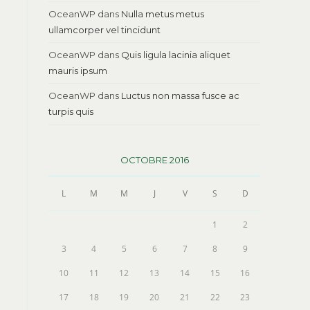
OceanWP
dans
Nulla metus metus
ullamcorper vel tincidunt
OceanWP
dans
Quis ligula lacinia aliquet
mauris ipsum
OceanWP
dans
Luctus non massa fusce ac
turpis quis
OCTOBRE 2016
L
M
M
J
V
S
D
1
2
3
4
5
6
7
8
9
10
11
12
13
14
15
16
17
18
19
20
21
22
23